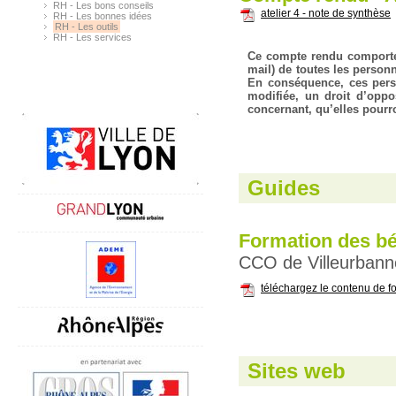
RH - Les bons conseils
atelier 4 - note de synthèse
RH - Les bonnes idées
RH - Les outils
RH - Les services
Ce compte rendu comporte 
mail) de toutes les personne
En conséquence, ces perso
modifiée, un droit d’oppo
concernant, qu’elles pourr
Guides
Formation des bé
CCO de Villeurbann
téléchargez le contenu de f
Sites web