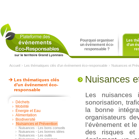
Pourquoi organiser
Les th
un événement éco-
d'un é
responsable ?
re
Accueil
Les thématiques clés d'un événement éco-responsable
Nuisances et Prév
Nuisances e
Les thématiques clés
d'un événement éco-
responsable
Les nuisances i
sonorisation, traf
Déchets
Mobilité
la bonne intégra
Énergie et Eau
Alimentation
organisateurs dev
Biodiversité
l’évènement et le 
Nuisances et Prévention
Nuisances - Les bons conseils
des risques et
Nuisances - Les bonnes idées
Nuisances - Les outils