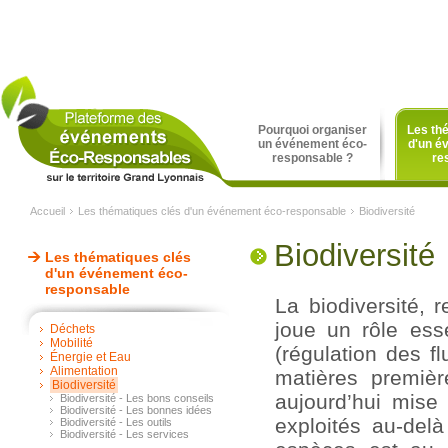
Pourquoi organiser
Les th
un événement éco-
d'un é
responsable ?
re
Accueil
Les thématiques clés d'un événement éco-responsable
Biodiversité
Biodiversité
Les thématiques clés
d'un événement éco-
responsable
La biodiversité, 
joue un rôle esse
Déchets
Mobilité
(régulation des flu
Énergie et Eau
Alimentation
matières première
Biodiversité
aujourd’hui mise
Biodiversité - Les bons conseils
Biodiversité - Les bonnes idées
exploités au-delà
Biodiversité - Les outils
Biodiversité - Les services