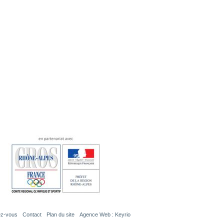
iez-vous
Contact
Plan du site
Agence Web : Keyrio