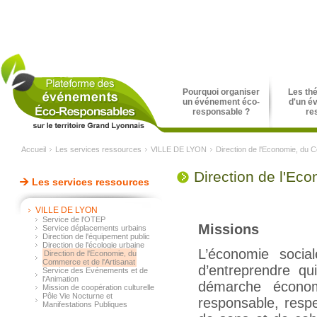
Pourquoi organiser
Les th
un événement éco-
d'un é
responsable ?
re
Accueil
Les services ressources
VILLE DE LYON
Direction de l'Economie, du C
Direction de l'Ec
Les services ressources
VILLE DE LYON
Service de l'OTEP
Missions
Service déplacements urbains
Direction de l'équipement public
Direction de l'écologie urbaine
L’économie socia
Direction de l'Economie, du
Commerce et de l'Artisanat
d’entreprendre qu
Service des Evénements et de
l'Animation
démarche économ
Mission de coopération culturelle
Pôle Vie Nocturne et
responsable, resp
Manifestations Publiques